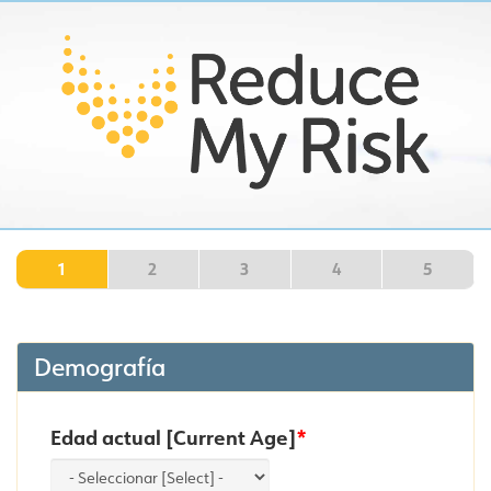
1
2
3
4
5
Demografía
Edad actual [Current Age]